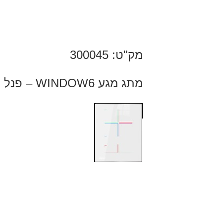
מק"ט: 300045
מתג מגע WINDOW6 – פנל חכם בעיצוב חדשני 6 לחצנים, עשוי זכוכית עם תאורת לד אחורית.