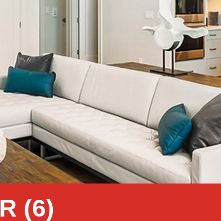
R (6)