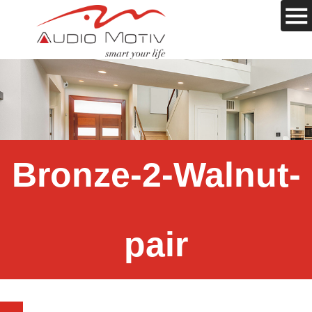
Bronze-2-Walnut-
pair