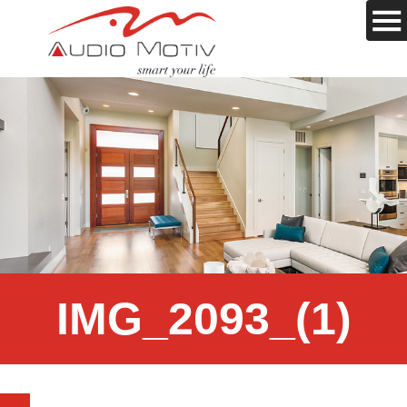
IMG_2093_(1)