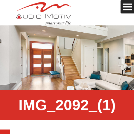
IMG_2092_(1)