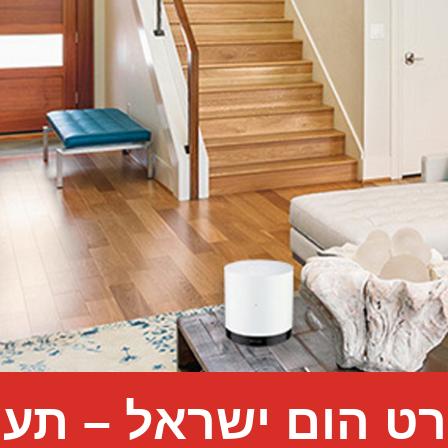
ט הום ישראל – תער