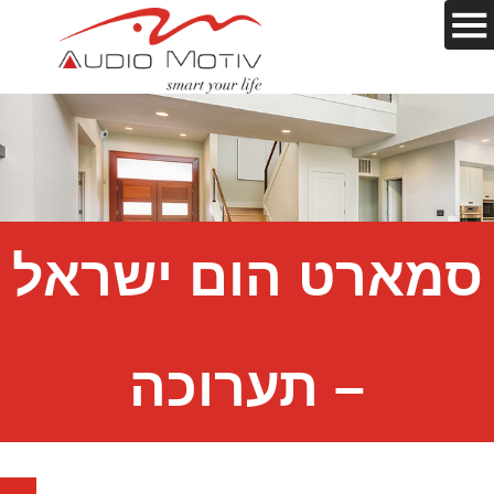
סמארט הום ישראל
– תערוכה