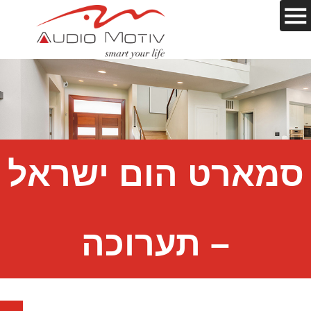
סמארט הום ישראל
– תערוכה