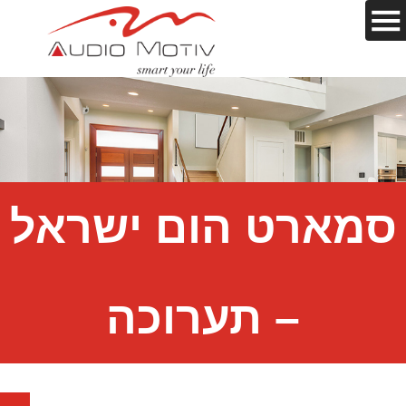
סמארט הום ישראל
– תערוכה