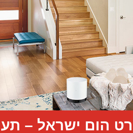
ט הום ישראל – תער