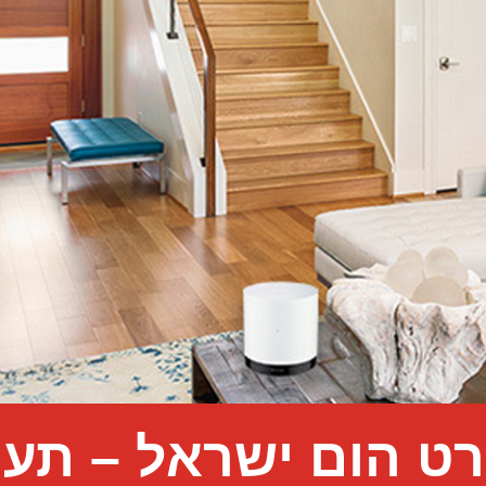
ט הום ישראל – תער