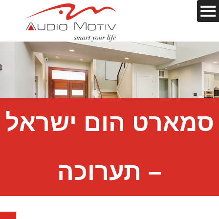
סמארט הום ישראל
– תערוכה