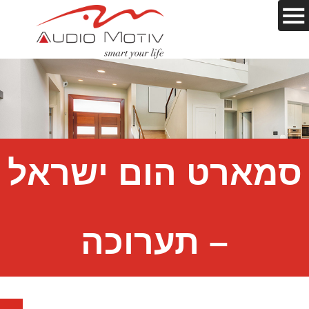
סמארט הום ישראל
– תערוכה