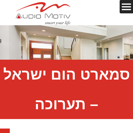
סמארט הום ישראל
– תערוכה