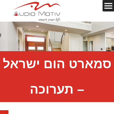
סמארט הום ישראל
– תערוכה