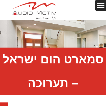
סמארט הום ישראל
– תערוכה