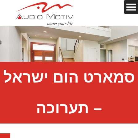
סמארט הום ישראל
– תערוכה