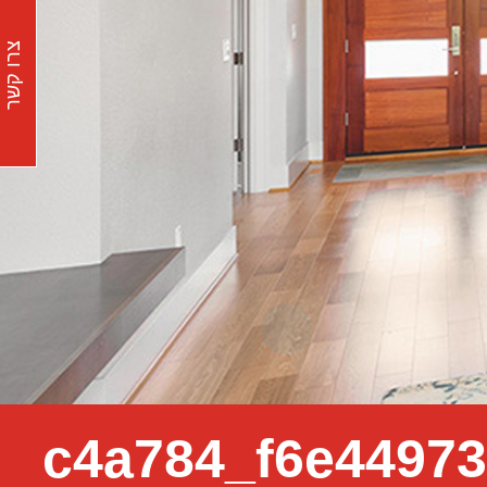
צרו קשר
c4a784_f6e4497