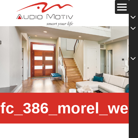
hfc_386_morel_w