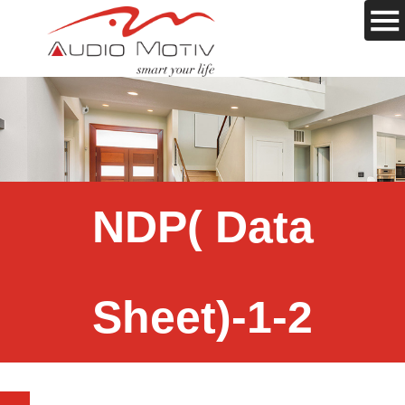
NDP( Data
Sheet)-1-2