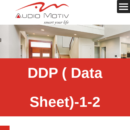
DDP ( Data
Sheet)-1-2