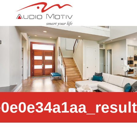
c4a784_759af2f85